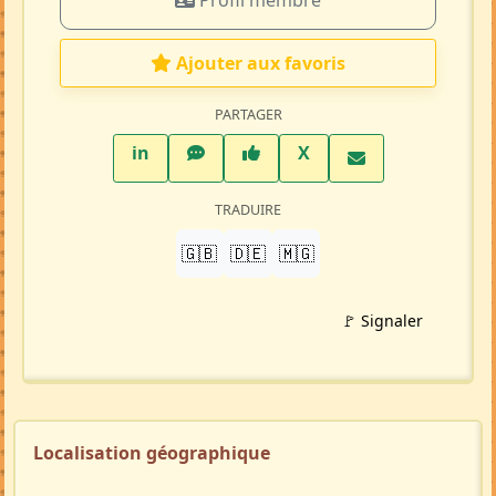
Profil membre
Ajouter aux favoris
PARTAGER
LinkedIn
WhatsApp
Facebook
Twitter X
in
X
TRADUIRE
🇬🇧
🇩🇪
🇲🇬
🚩 Signaler
Localisation géographique