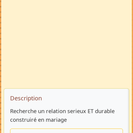
Description de l’annonce
Description
Recherche un relation serieux ET durable
construiré en mariage