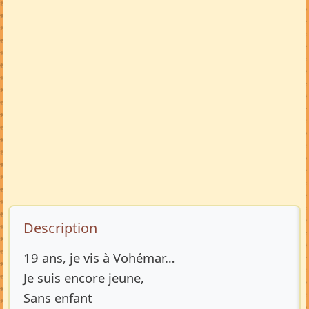
Description de l’annonce
Description
19 ans, je vis à Vohémar…
Je suis encore jeune,
Sans enfant