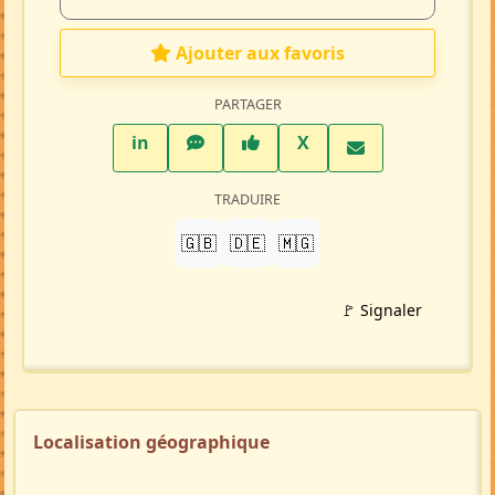
Ajouter aux favoris
PARTAGER
LinkedIn
WhatsApp
Facebook
Twitter X
in
X
TRADUIRE
🇬🇧
🇩🇪
🇲🇬
🚩 Signaler
Localisation géographique