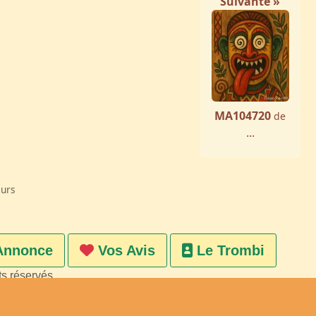
Suivante »
MA104720
de
...
eurs
Annonce
Vos Avis
Le Trombi
ts réservés