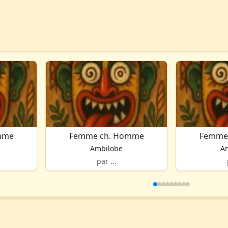
mme
Femme ch. Homme
Femme
Ambilobe
A
par ...