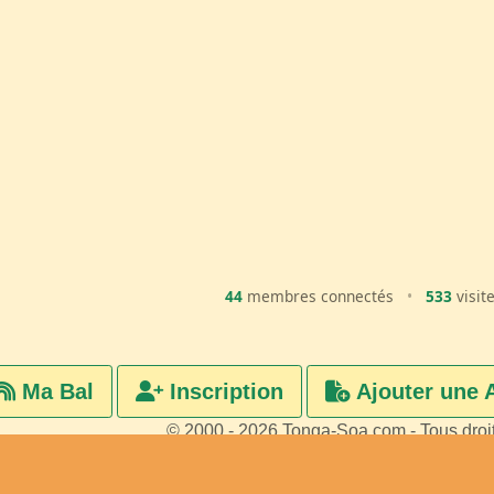
44
membres connectés
•
533
visit
Ma Bal
Inscription
Ajouter une 
© 2000 - 2026 Tonga-Soa.com - Tous droi