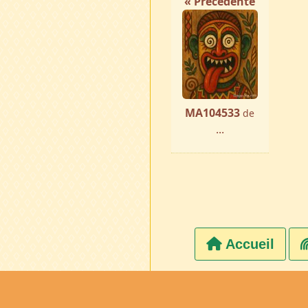
« Précédente
MA104533
de
...
Accueil