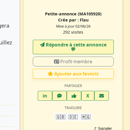
Petite-annonce
(MA105920)
Crée par :
Flau
gera
Mise à jour 02/06/26
292 visites
illez
Répondre à cette annonce
💬​
Profil membre
Ajouter aux favoris
PARTAGER
LinkedIn
WhatsApp
Facebook
Twitter X
in
X
TRADUIRE
🇬🇧
🇩🇪
🇲🇬
🚩 Signaler