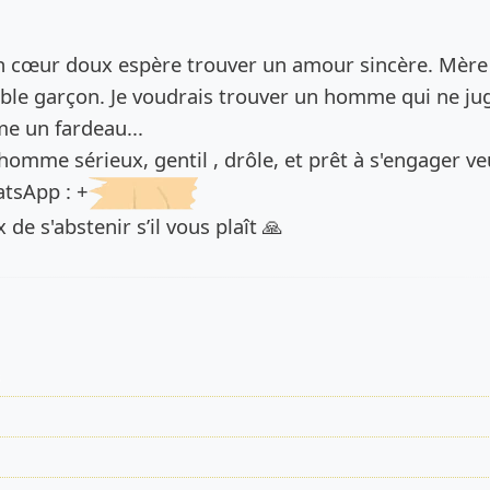
de l’annonce
n cœur doux espère trouver un amour sincère. Mère
able garçon. Je voudrais trouver un homme qui ne ju
e un fardeau...
homme sérieux, gentil , drôle, et prêt à s'engager veu
tsApp : +
de s'abstenir s’il vous plaît 🙏
s