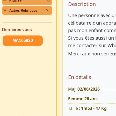
Plus ++
Description 
Description
Autres Rubriques
Une personne avec u
célibataire d’un ador
pas mon enfant comm
Dernières vues
Si vous êtes aussi un 
MA105920
me contacter sur Wha
Merci aux non sérieux 
En détails
Maj:
02/06/2026
292 Vue
Femme 26 ans
Taille :
1m53 - 47 Kg