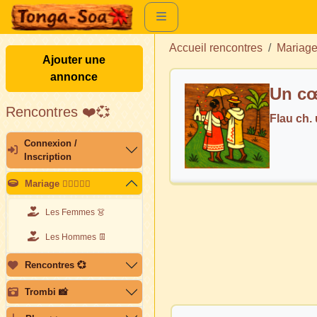
Accueil rencontres
Mariag
Ajouter une
annonce
Un cœ
Rencontres ❤️💞
Flau ch
Connexion /
Inscription
Mariage 👩🏽‍❤️‍👨🏽
Les Femmes 👗
Les Hommes 👖
Rencontres 💞
Trombi 📸