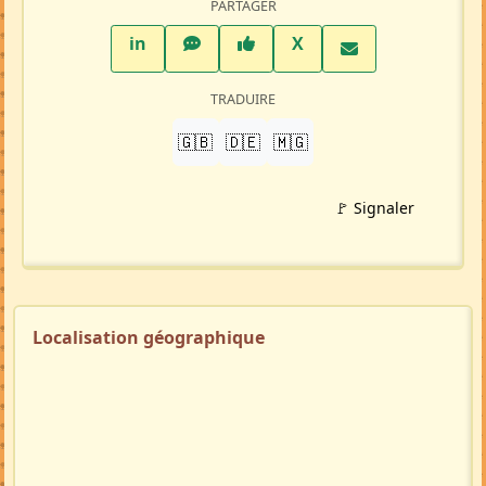
PARTAGER
LinkedIn
WhatsApp
Facebook
Twitter X
in
X
TRADUIRE
🇬🇧
🇩🇪
🇲🇬
🚩 Signaler
Localisation géographique