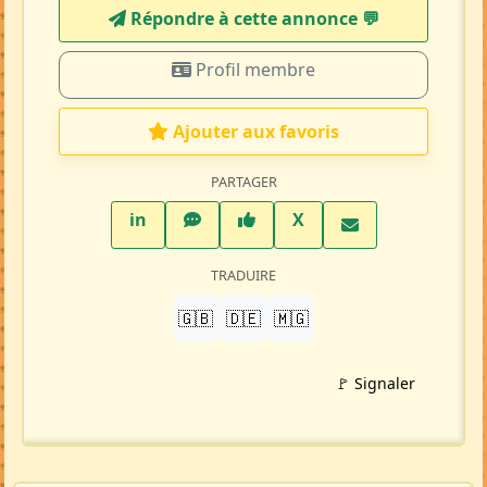
Répondre à cette annonce 💬​
Profil membre
Ajouter aux favoris
PARTAGER
LinkedIn
WhatsApp
Facebook
Twitter X
in
X
TRADUIRE
🇬🇧
🇩🇪
🇲🇬
🚩 Signaler