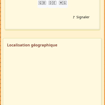
🇬🇧
🇩🇪
🇲🇬
🚩 Signaler
Localisation géographique