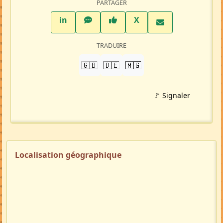
Profil membre
Ajouter aux favoris
PARTAGER
LinkedIn
WhatsApp
Facebook
Twitter X
in
X
TRADUIRE
🇬🇧
🇩🇪
🇲🇬
🚩 Signaler
Localisation géographique