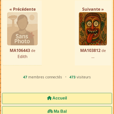
Tamatave
par ...
« Précédente
Suivante »
MA106443
MA103812
de
de
Edith
...
47
membres connectés
•
473
visiteurs