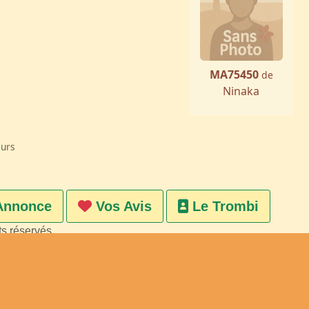
MA75450
de
Ninaka
eurs
Annonce
Vos Avis
Le Trombi
ts réservés
on