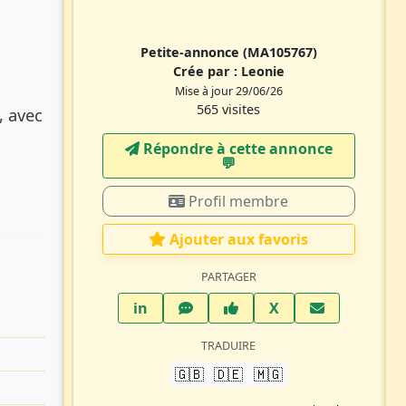
Petite-annonce
(MA105767)
Crée par :
Leonie
Mise à jour 29/06/26
565 visites
, avec
Répondre à cette annonce
💬​
Profil membre
Ajouter aux favoris
PARTAGER
LinkedIn
WhatsApp
Facebook
Twitter X
in
X
TRADUIRE
🇬🇧
🇩🇪
🇲🇬