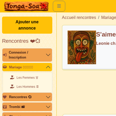
Accueil rencontres
Mariag
Ajouter une
annonce
S'aimer
Rencontres ❤️💞
Leonie c
Connexion /
Inscription
Mariage 👩🏽‍❤️‍👨🏽
Les Femmes 👗
Les Hommes 👖
Rencontres 💞
Trombi 📸