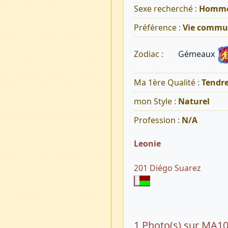
Sexe recherché :
Homm
Préférence :
Vie commu
Gémeaux
Zodiac :
Ma 1ère Qualité :
Tendr
mon Style :
Naturel
Profession :
N/A
Leonie
201 Diégo Suarez
1 Photo(s) sur MA1