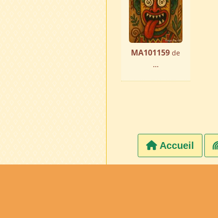
MA101159
de
...
Accueil