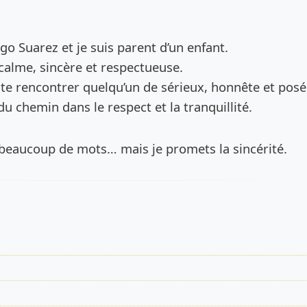
de l’annonce
iego Suarez et je suis parent d’un enfant.
calme, sincère et respectueuse.
ite rencontrer quelqu’un de sérieux, honnête et posé
du chemin dans le respect et la tranquillité.
 beaucoup de mots… mais je promets la sincérité.
s