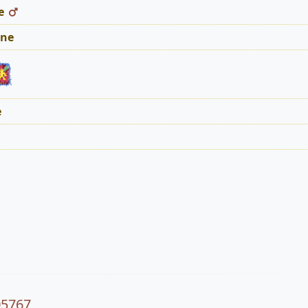
e
ne
e
05767