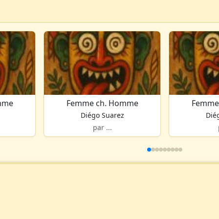
mme
Femme ch. Homme
Femme
Diégo Suarez
Dié
par ...