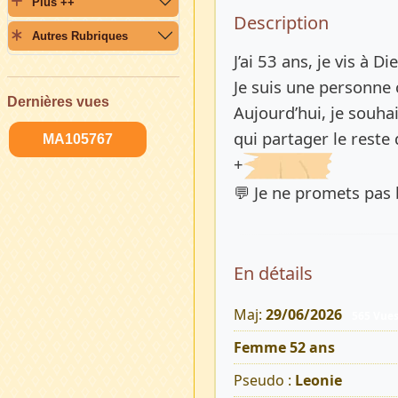
Plus ++
Description 
Description
Autres Rubriques
J’ai 53 ans, je vis à D
Je suis une personne 
Dernières vues
Aujourd’hui, je souha
qui partager le reste 
MA105767
+
💬 Je ne promets pas
En détails
Maj:
29/06/2026
565 Vue
Femme 52 ans
Pseudo :
Leonie