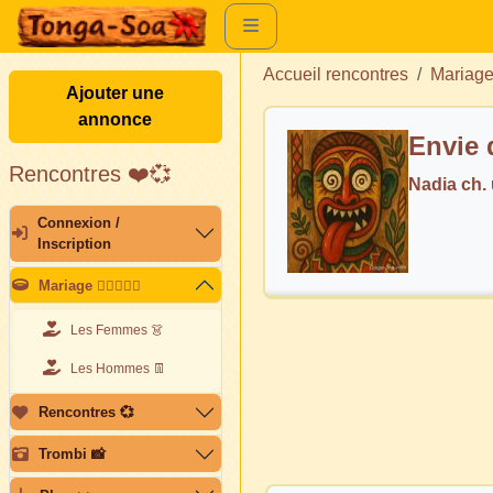
Accueil rencontres
Mariag
Ajouter une
annonce
Envie 
Rencontres ❤️💞
Nadia ch
Connexion /
Inscription
Mariage 👩🏽‍❤️‍👨🏽
Les Femmes 👗
Les Hommes 👖
Rencontres 💞
Trombi 📸