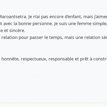
de l’annonce
à Maroantsetra. Je n’ai pas encore d’enfant, mais j’aime
eut avec la bonne personne. Je suis une femme simple
e et sincère.
 relation pour passer le temps, mais une relation sé
honnête, respectueux, responsable et prêt à constr
s