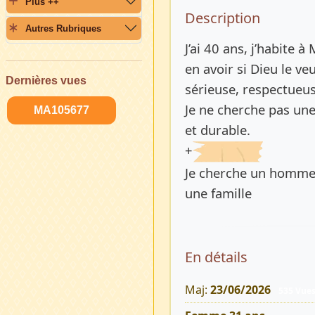
Plus ++
Description 
Description
Autres Rubriques
J’ai 40 ans, j’habite 
en avoir si Dieu le v
Dernières vues
sérieuse, respectueus
Je ne cherche pas une
MA105677
et durable.
+
Je cherche un homme 
une famille
En détails
Maj:
23/06/2026
535 Vue