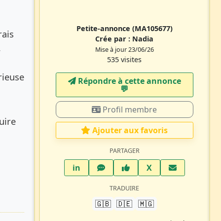
Petite-annonce
(MA105677)
rais
Crée par :
Nadia
,
Mise à jour 23/06/26
535 visites
rieuse
Répondre à cette annonce
💬​
Profil membre
uire
Ajouter aux favoris
PARTAGER
LinkedIn
WhatsApp
Facebook
Twitter X
in
X
TRADUIRE
🇬🇧
🇩🇪
🇲🇬