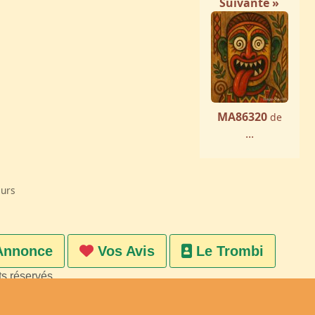
Suivante »
MA86320
de
...
eurs
Annonce
Vos Avis
Le Trombi
ts réservés