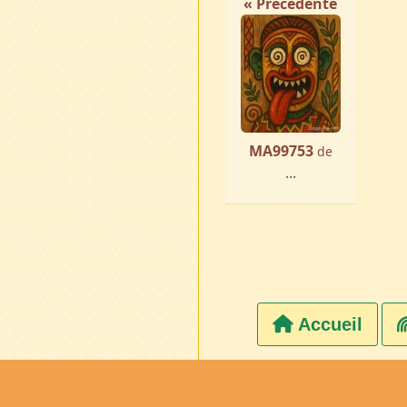
« Précédente
MA99753
de
...
Accueil