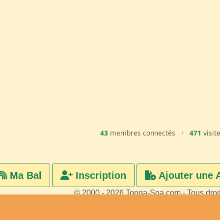
43
membres connectés
•
471
visit
Ma Bal
Inscription
Ajouter une 
© 2000 - 2026 Tonga-Soa.com - Tous droi