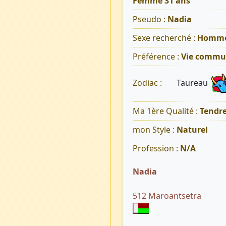
Femme 31 ans
Pseudo :
Nadia
Sexe recherché :
Homm
Préférence :
Vie commu
Taureau
Zodiac :
Ma 1ère Qualité :
Tendr
mon Style :
Naturel
Profession :
N/A
Nadia
512 Maroantsetra