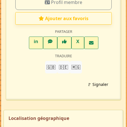
Profil membre
Ajouter aux favoris
PARTAGER
LinkedIn
WhatsApp
Facebook
Twitter X
in
X
TRADUIRE
🇬🇧
🇩🇪
🇲🇬
🚩 Signaler
Localisation géographique