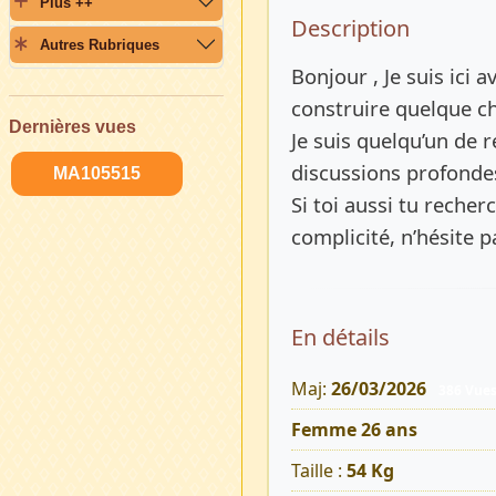
Plus ++
Description 
Description
Autres Rubriques
Bonjour , Je suis ici 
construire quelque ch
Dernières vues
Je suis quelqu’un de r
discussions profonde
MA105515
Si toi aussi tu recher
complicité, n’hésite p
En détails
Maj:
26/03/2026
386 Vue
Femme 26 ans
Taille :
54 Kg