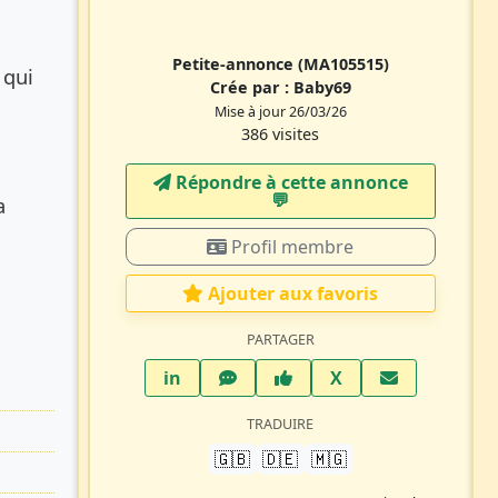
Petite-annonce
(MA105515)
 qui
Crée par :
Baby69
Mise à jour 26/03/26
386 visites
Répondre à cette annonce
💬​
a
Profil membre
Ajouter aux favoris
PARTAGER
LinkedIn
WhatsApp
Facebook
Twitter X
in
X
TRADUIRE
🇬🇧
🇩🇪
🇲🇬