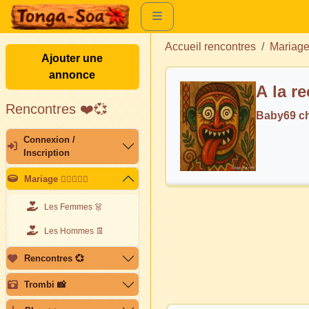
Accueil rencontres
Mariag
Ajouter une
annonce
A la r
Rencontres ❤️💞
Baby69 c
Connexion /
Inscription
Mariage 👩🏽‍❤️‍👨🏽
Les Femmes 👗
Les Hommes 👖
Rencontres 💞
Trombi 📸