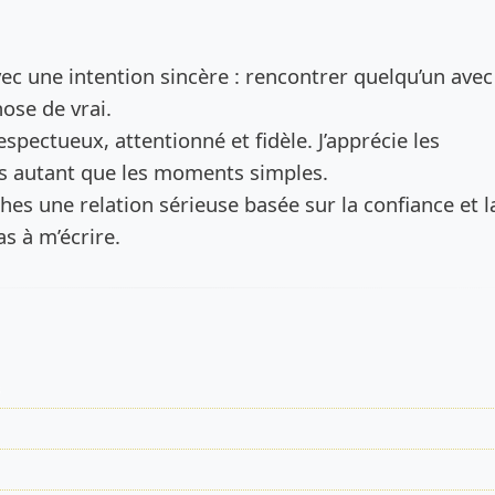
de l’annonce
avec une intention sincère : rencontrer quelqu’un avec
ose de vrai.
espectueux, attentionné et fidèle. J’apprécie les
s autant que les moments simples.
ches une relation sérieuse basée sur la confiance et l
as à m’écrire.
s