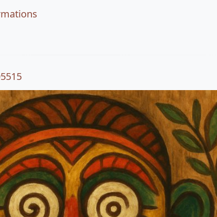
rmations
05515