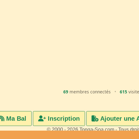
69
membres connectés
•
615
visit
Ma Bal
Inscription
Ajouter une 
© 2000 - 2026 Tonga-Soa.com - Tous droi