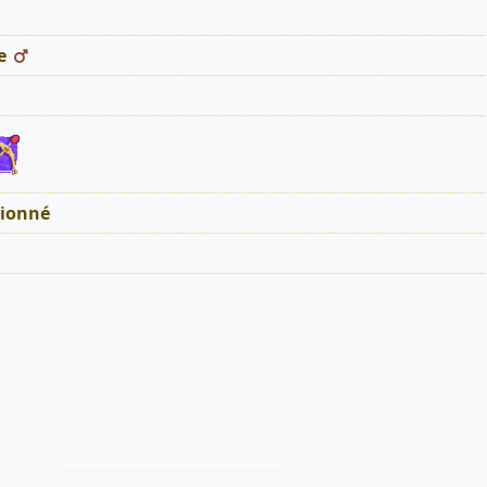
e
tionné