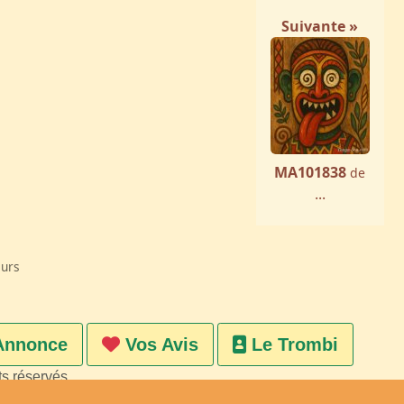
Suivante »
MA101838
de
...
eurs
Annonce
Vos Avis
Le Trombi
ts réservés