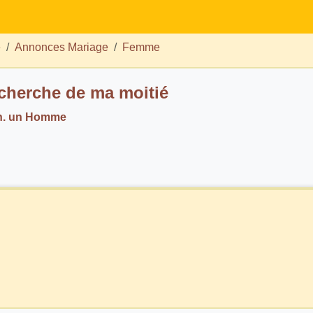
e
Annonces Mariage
Femme
echerche de ma moitié
h. un Homme