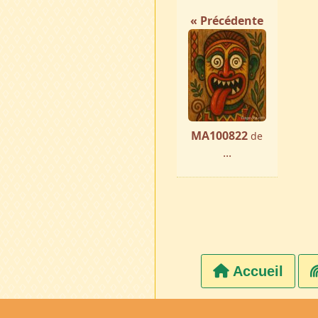
« Précédente
MA100822
de
...
Accueil