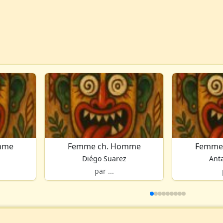
mme
Femme ch. Homme
Femme
Diégo Suarez
Ant
par ...