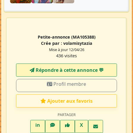
Petite-annonce
(MA105388)
Crée par :
volamisytazia
Mise à jour 12/04/26
436 visites
Répondre à cette annonce 💬​
Profil membre
Ajouter aux favoris
PARTAGER
LinkedIn
WhatsApp
Facebook
Twitter X
in
X