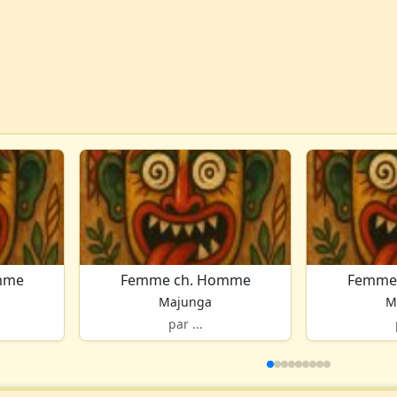
mme
Femme ch. Homme
Femme
Majunga
M
par ...