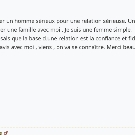
de l’annonce
her un homme sérieux pour une relation sérieuse. Un
r une famille avec moi . Je suis une femme simple,
 sais que la base d.une relation est la confiance et fid
avis avec moi , viens , on va se connaître. Merci be
s
e