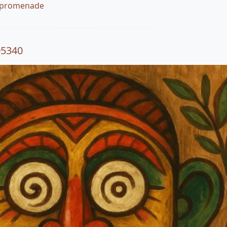
, promenade
05340