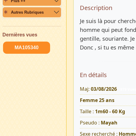
Plus ++
Description 
Description
Autres Rubriques
Je suis là pour cherc
homme qui peut fonde
Dernières vues
gentille, souriante. Je
Donc , si tu es même 
MA105340
En détails
Maj:
03/08/2026
979 Vue
Femme 25 ans
Taille :
1m60 - 60 Kg
Pseudo :
Mayah
Sexe recherché :
Homm