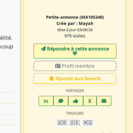
Petite-annonce
(MA105340)
Crée par :
Mayah
Mise à jour 03/08/26
979 visites
élité.
aucoup
Répondre à cette annonce
💬​
Profil membre
Ajouter aux favoris
PARTAGER
LinkedIn
WhatsApp
Facebook
Twitter X
in
X
TRADUIRE
🇬🇧
🇩🇪
🇲🇬