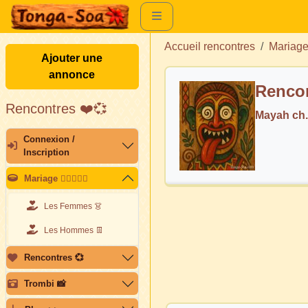
Accueil rencontres
Mariag
Ajouter une
annonce
Rencon
Rencontres ❤️💞
Mayah ch
Connexion /
Inscription
Mariage 👩🏽‍❤️‍👨🏽
Les Femmes 👗
Les Hommes 👖
Rencontres 💞
Trombi 📸