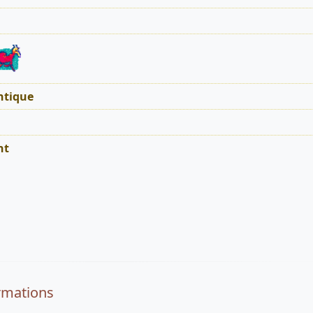
tique
nt
rmations