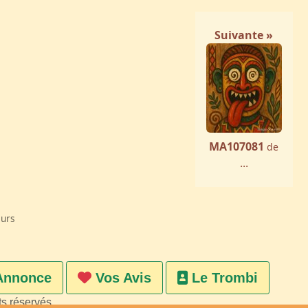
Suivante »
MA107081
de
...
eurs
Annonce
Vos Avis
Le Trombi
ts réservés