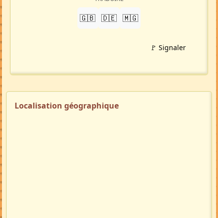
🇬🇧
🇩🇪
🇲🇬
🚩 Signaler
Localisation géographique