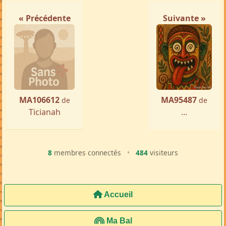
Femme ch. Homme
Manakara
par ...
« Précédente
Suivante »
MA106612
MA95487
de
de
Ticianah
...