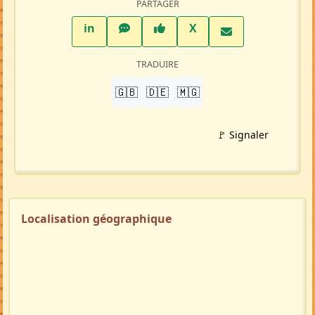
Répondre à cette annonce 💬​
Profil membre
Ajouter aux favoris
PARTAGER
LinkedIn
WhatsApp
Facebook
Twitter X
in
X
TRADUIRE
🇬🇧
🇩🇪
🇲🇬
🚩 Signaler