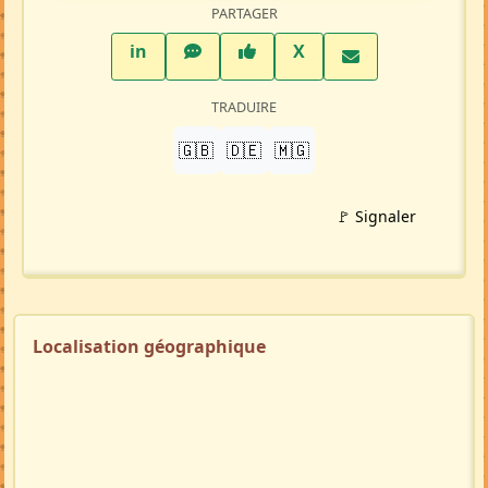
PARTAGER
LinkedIn
WhatsApp
Facebook
Twitter X
in
X
TRADUIRE
🇬🇧
🇩🇪
🇲🇬
🚩 Signaler
Localisation géographique