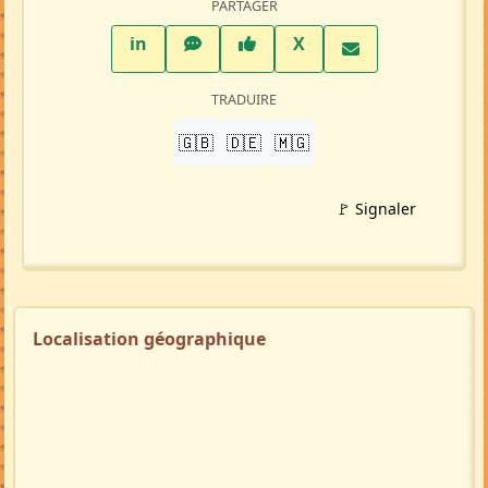
PARTAGER
LinkedIn
WhatsApp
Facebook
Twitter X
in
X
TRADUIRE
🇬🇧
🇩🇪
🇲🇬
🚩 Signaler
Localisation géographique