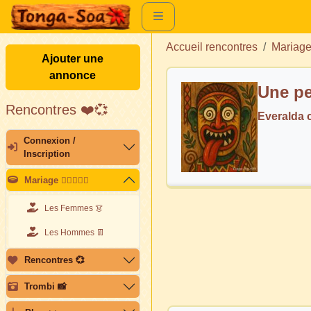
Accueil rencontres
Mariag
Ajouter une
annonce
Une pe
Rencontres ❤️💞
Everalda
Connexion /
Inscription
Mariage 👩🏽‍❤️‍👨🏽
Les Femmes 👗
Les Hommes 👖
Rencontres 💞
Trombi 📸