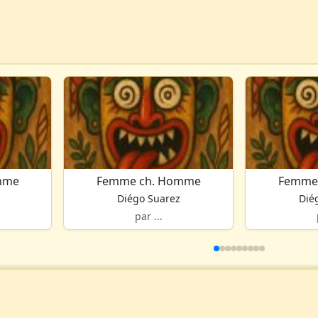
mme
Femme ch. Homme
Femme
Diégo Suarez
Dié
par ...