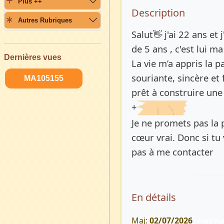
Plus ++
Description 
Description
Autres Rubriques
Salut👋 j'ai 22 ans et 
de 5 ans , c'est lui 
Dernières vues
La vie m’a appris la p
souriante, sincère e
MA105155
prêt à construire une 
+
Je ne promets pas la p
cœur vrai. Donc si tu
pas à me contacter
En détails
Maj:
02/07/2026
1180 Vu