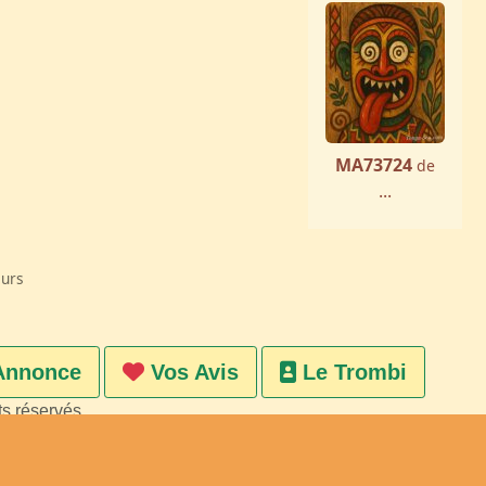
MA73724
de
...
eurs
Annonce
Vos Avis
Le Trombi
ts réservés