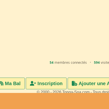
54
membres connectés
•
594
visit
Ma Bal
Inscription
Ajouter une 
© 2000 - 2026 Tonga-Soa.com - Tous droi