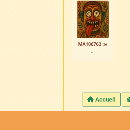
MA106762
de
...
Accueil