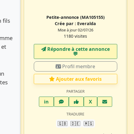
Petite-annonce
(MA105155)
 fils
Crée par :
Everalda
Mise à jour 02/07/26
1180 visites
femme
 et
Répondre à cette annonce
💬​
Profil membre
un
Ajouter aux favoris
tes
PARTAGER
LinkedIn
WhatsApp
Facebook
Twitter X
in
X
TRADUIRE
🇬🇧
🇩🇪
🇲🇬