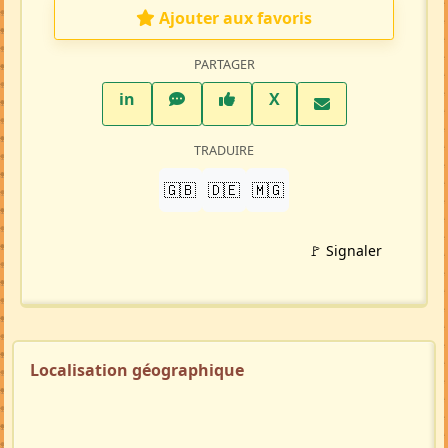
Ajouter aux favoris
PARTAGER
LinkedIn
WhatsApp
Facebook
Twitter X
in
X
TRADUIRE
🇬🇧
🇩🇪
🇲🇬
🚩 Signaler
Localisation géographique