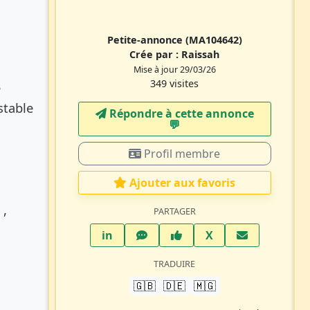
Petite-annonce
(MA104642)
Crée par :
Raissah
Mise à jour 29/03/26
349 visites
e
stable
Répondre à cette annonce
💬​
Profil membre
Ajouter aux favoris
 ,
PARTAGER
LinkedIn
WhatsApp
Facebook
Twitter X
in
X
TRADUIRE
🇬🇧
🇩🇪
🇲🇬