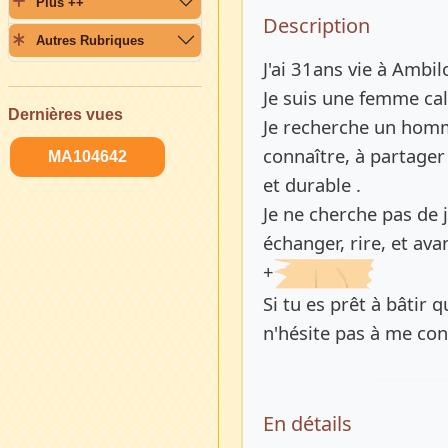
Plus ++
Description 
Description
Autres Rubriques
J'ai 31ans vie à Ambil
Je suis une femme cal
Dernières vues
Je recherche un homm
connaître, à partager
MA104642
et durable .
Je ne cherche pas de 
échanger, rire, et av
+
Si tu es prêt à bâtir 
n'hésite pas à me con
En détails