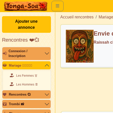
Accueil rencontres
Mariag
Ajouter une
annonce
Envie 
Rencontres ❤️💞
Raissah 
Connexion /
Inscription
Mariage 👩🏽‍❤️‍👨🏽
Les Femmes 👗
Les Hommes 👖
Rencontres 💞
Trombi 📸