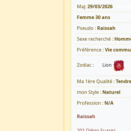
Maj:
29/03/2026
349 Vue
Femme 30 ans
Pseudo :
Raissah
Sexe recherché :
Homm
Préférence :
Vie commu
Lion
Zodiac :
Ma 1ère Qualité :
Tendr
mon Style :
Naturel
Profession :
N/A
Raissah
201 Diégo Suarez