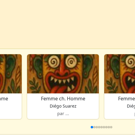
mme
Femme ch. Homme
Femme
Diégo Suarez
Dié
par ...