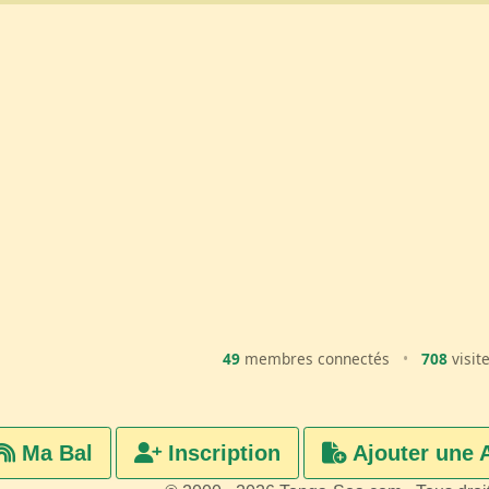
49
membres connectés
•
708
visit
Ma Bal
Inscription
Ajouter une 