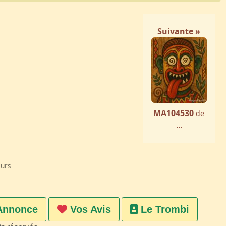
Suivante »
MA104530
de
...
eurs
Annonce
Vos Avis
Le Trombi