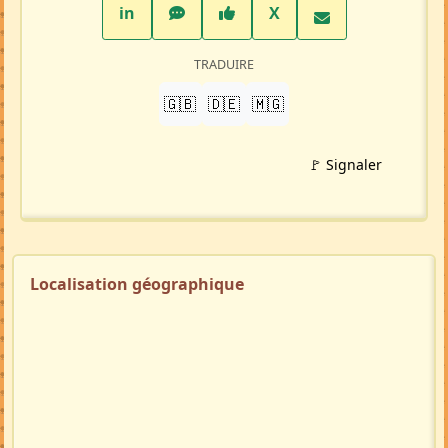
LinkedIn
WhatsApp
Facebook
Twitter X
in
X
TRADUIRE
🇬🇧
🇩🇪
🇲🇬
🚩 Signaler
Localisation géographique