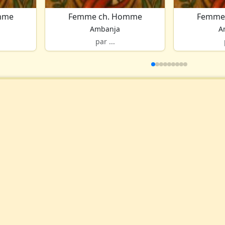
mme
Femme ch. Homme
Femme
Ambanja
A
par ...