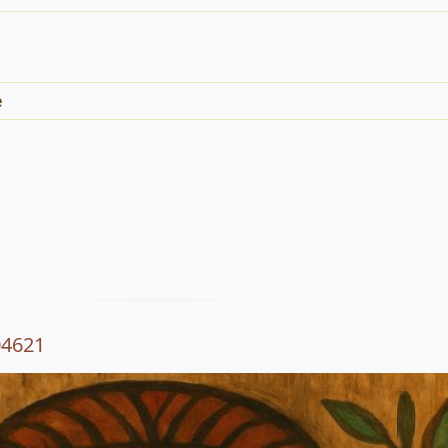
e
04621