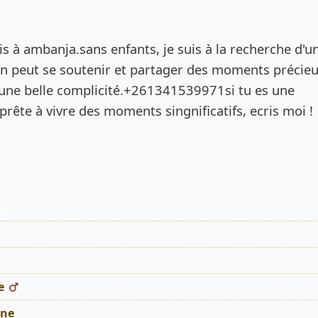
de l’annonce
 vis à ambanja.sans enfants, je suis à la recherche d'u
'on peut se soutenir et partager des moments précieu
 une belle complicité.+261341539971si tu es une
prête à vivre des moments singnificatifs, ecris moi !
es
e
ne