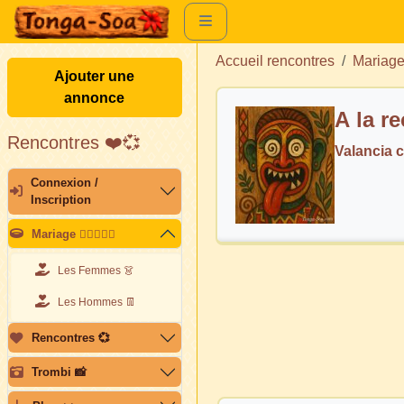
Accueil rencontres
Mariag
Ajouter une
annonce
A la re
Rencontres ❤️💞
Valancia 
Connexion /
Inscription
Mariage 👩🏽‍❤️‍👨🏽
Les Femmes 👗
Les Hommes 👖
Rencontres 💞
Trombi 📸