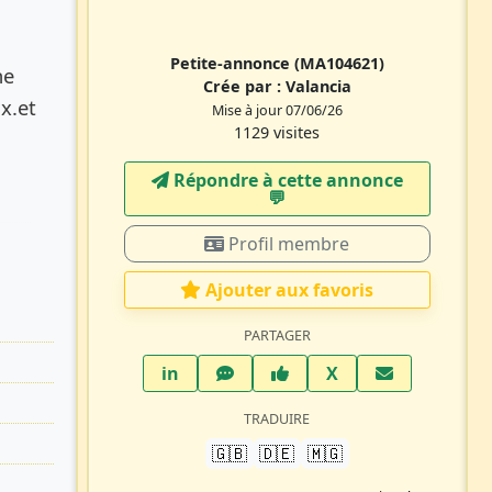
Petite-annonce
(MA104621)
ne
Crée par :
Valancia
x.et
Mise à jour 07/06/26
1129 visites
Répondre à cette annonce
💬​
Profil membre
Ajouter aux favoris
PARTAGER
LinkedIn
WhatsApp
Facebook
Twitter X
in
X
TRADUIRE
🇬🇧
🇩🇪
🇲🇬