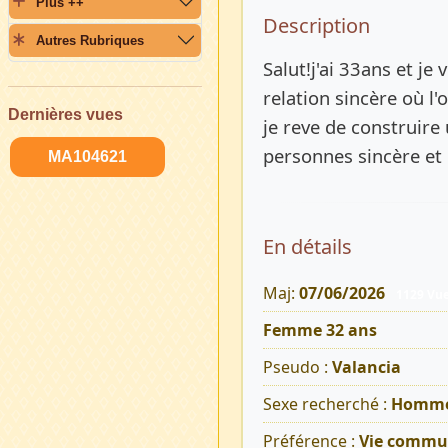
Plus ++
Description 
Description
Autres Rubriques
Salut!j'ai 33ans et je
relation sincère où l
Dernières vues
je reve de construire
personnes sincère et 
MA104621
En détails
Maj:
07/06/2026
1129 Vu
Femme 32 ans
Pseudo :
Valancia
Sexe recherché :
Homm
Préférence :
Vie commu