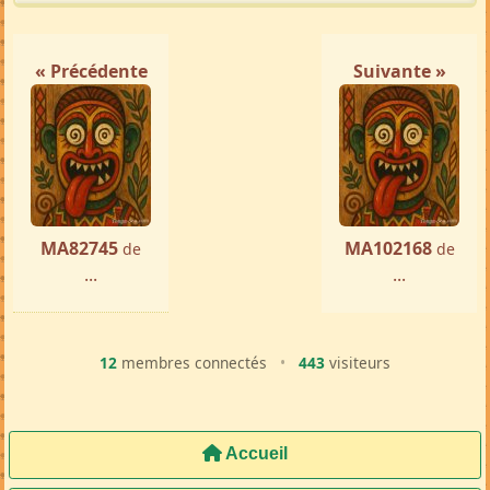
Femme ch. Homme
Antalaha
par ...
« Précédente
Suivante »
MA82745
MA102168
de
de
...
...