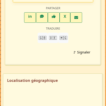
Répondre à cette annonce 💬​
Profil membre
Ajouter aux favoris
PARTAGER
LinkedIn
WhatsApp
Facebook
Twitter X
in
X
TRADUIRE
🇬🇧
🇩🇪
🇲🇬
🚩 Signaler