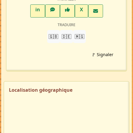
LinkedIn
WhatsApp
Facebook
Twitter X
in
X
TRADUIRE
🇬🇧
🇩🇪
🇲🇬
🚩 Signaler
Localisation géographique