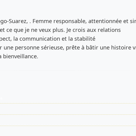
de l’annonce
ego-Suarez, . Femme responsable, attentionnée et si
 et ce que je ne veux plus. Je crois aux relations
pect, la communication et la stabilité
r une personne sérieuse, prête à bâtir une histoire v
a bienveillance.
es