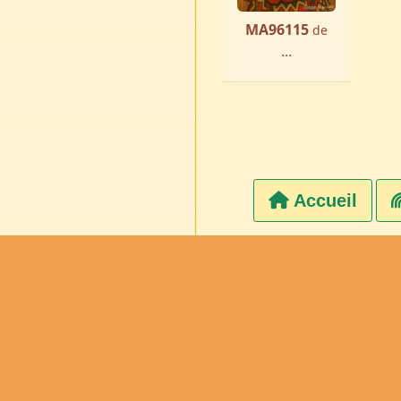
MA96115
de
...
Accueil