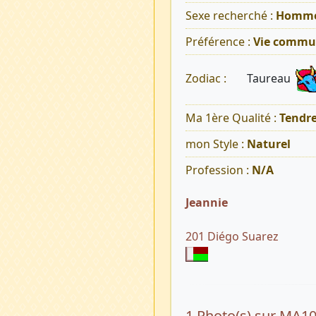
Sexe recherché :
Homm
Préférence :
Vie commu
Taureau
Zodiac :
Ma 1ère Qualité :
Tendr
mon Style :
Naturel
Profession :
N/A
Jeannie
201 Diégo Suarez
1 Photo(s) sur MA1