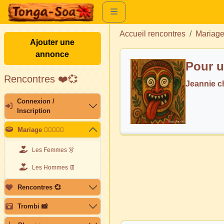
Accueil rencontres
Mariag
Ajouter une
annonce
Pour u
Rencontres ❤️💞
Jeannie 
Connexion /
Inscription
Mariage 👩🏽‍❤️‍👨🏽
Les Femmes 👗
Les Hommes 👖
Rencontres 💞
Trombi 📸