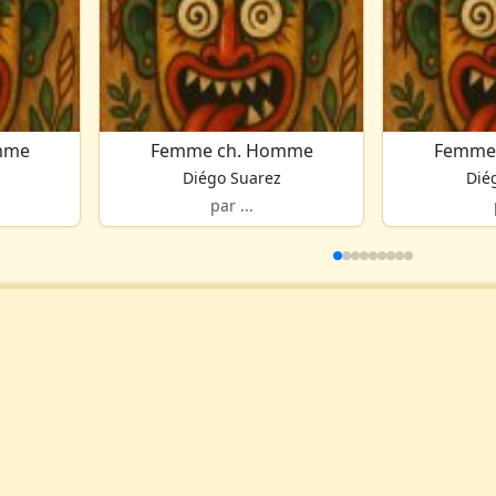
mme
Femme ch. Homme
Femme
Diégo Suarez
Dié
par ...