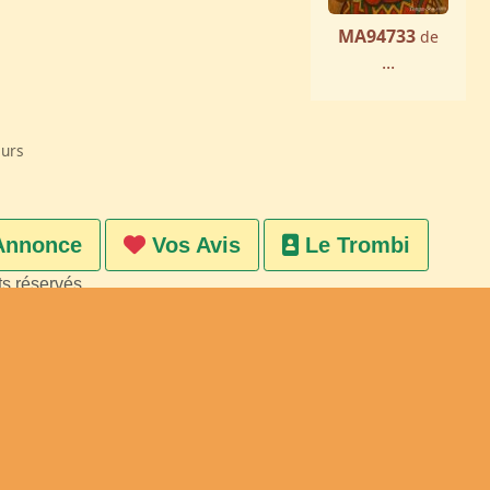
MA94733
de
...
eurs
Annonce
Vos Avis
Le Trombi
ts réservés
on