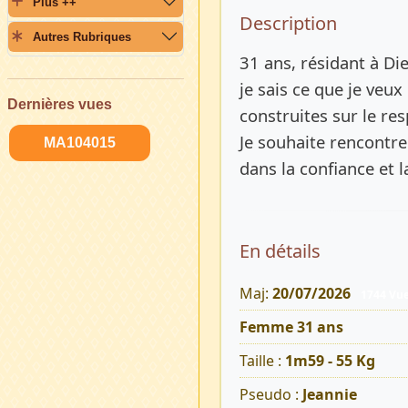
Plus ++
Description 
Description
Autres Rubriques
31 ans, résidant à Di
je sais ce que je veux
Dernières vues
construites sur le res
Je souhaite rencontre
MA104015
dans la confiance et l
En détails
Maj:
20/07/2026
1744 Vu
Femme 31 ans
Taille :
1m59 - 55 Kg
Pseudo :
Jeannie