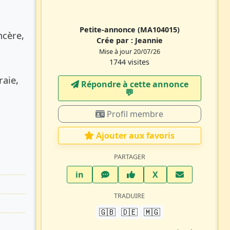
Petite-annonce
(MA104015)
ncère,
Crée par :
Jeannie
Mise à jour 20/07/26
1744 visites
raie,
Répondre à cette annonce
💬​
Profil membre
Ajouter aux favoris
PARTAGER
LinkedIn
WhatsApp
Facebook
Twitter X
in
X
TRADUIRE
🇬🇧
🇩🇪
🇲🇬