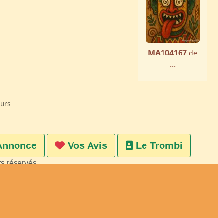
MA104167
de
...
eurs
Annonce
Vos Avis
Le Trombi
ts réservés
on