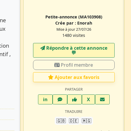
Petite-annonce
(MA103908)
une
Crée par :
Enorah
aux
Mise à jour 27/07/26
1480 visites
tion
Répondre à cette annonce
💬​
tif ,
Profil membre
Ajouter aux favoris
PARTAGER
LinkedIn
WhatsApp
Facebook
Twitter X
in
X
TRADUIRE
🇬🇧
🇩🇪
🇲🇬