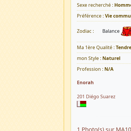
Sexe recherché :
Homm
Préférence :
Vie commu
Balance
Zodiac :
Ma 1ère Qualité :
Tendr
mon Style :
Naturel
Profession :
N/A
Enorah
201 Diégo Suarez
1 Photo(s) sur MA1