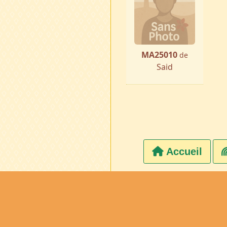
MA25010
de
Said
Accueil