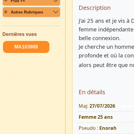
Plus ++
Description 
Description
Autres Rubriques
J'ai 25 ans et je vis 
femme indépendante , 
Dernières vues
belle connexion.
Je cherche un homme h
MA103908
profonde et où la con
alors peut être que n
En détails
Maj:
27/07/2026
1480 Vu
Femme 25 ans
Pseudo :
Enorah