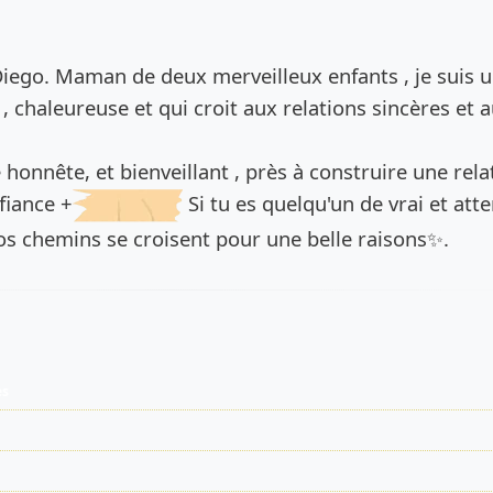
de l’annonce
à Diego. Maman de deux merveilleux enfants , je suis 
chaleureuse et qui croit aux relations sincères et 
onnête, et bienveillant , près à construire une rela
fiance +
Si tu es quelqu'un de vrai et atten
os chemins se croisent pour une belle raisons✨.
es