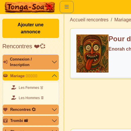
Accueil rencontres
Mariag
Ajouter une
annonce
Pour d
Rencontres ❤️💞
Enorah c
Connexion /
Inscription
Mariage 👩🏽‍❤️‍👨🏽
Les Femmes 👗
Les Hommes 👖
Rencontres 💞
Trombi 📸