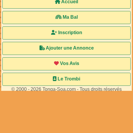
MA94607
MA106558
de
de
...
...
61
membres connectés
•
687
visiteurs
Accueil
Ma Bal
Inscription