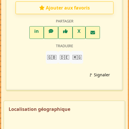
Petite-annonce
(MA103905)
Crée par :
Asan
Mise à jour 05/08/26
1507 visites
Répondre à cette annonce 💬​
Profil membre
Ajouter aux favoris
PARTAGER
LinkedIn
WhatsApp
Facebook
Twitter X
in
X