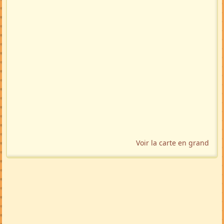
TRADUIRE
🇬🇧
🇩🇪
🇲🇬
🚩 Signaler
Localisation géographique