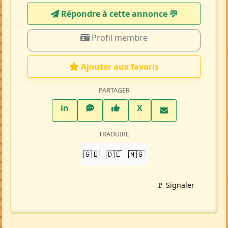
Répondre à cette annonce 💬​
Profil membre
Ajouter aux favoris
PARTAGER
LinkedIn
WhatsApp
Facebook
Twitter X
in
X
TRADUIRE
🇬🇧
🇩🇪
🇲🇬
🚩 Signaler