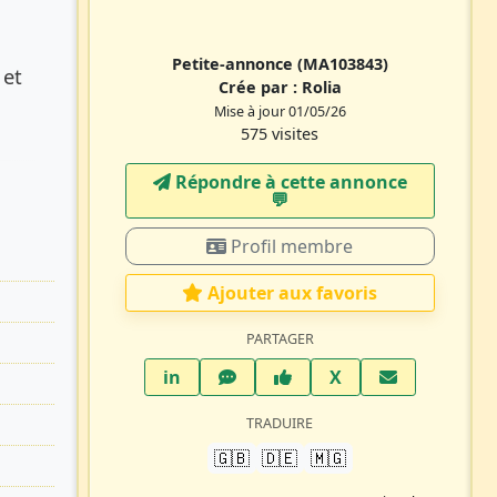
Petite-annonce
(MA103843)
 et
Crée par :
Rolia
Mise à jour 01/05/26
575 visites
Répondre à cette annonce
💬​
Profil membre
Ajouter aux favoris
PARTAGER
LinkedIn
WhatsApp
Facebook
Twitter X
in
X
TRADUIRE
🇬🇧
🇩🇪
🇲🇬