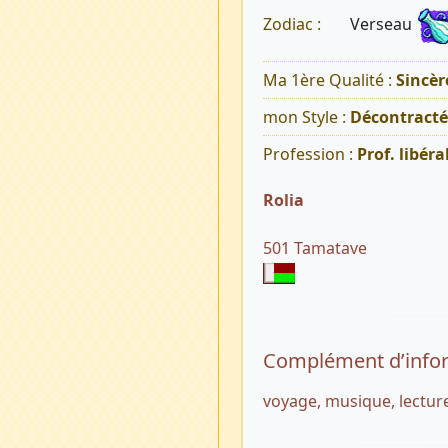
Verseau
Zodiac :
Ma 1ère Qualité :
Sincèr
mon Style :
Décontracté
Profession :
Prof. libéra
Rolia
501 Tamatave
Complément d’info
voyage, musique, lectur