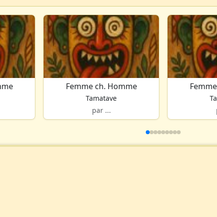
mme
Femme ch. Homme
Femme
Tamatave
T
par ...