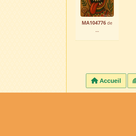
MA104776
de
...
Accueil