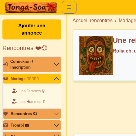
Accueil rencontres
Mariag
Ajouter une
annonce
Une re
Rencontres ❤️💞
Rolia ch.
Connexion /
Inscription
Mariage 👩🏽‍❤️‍👨🏽
Les Femmes 👗
Les Hommes 👖
Rencontres 💞
Trombi 📸