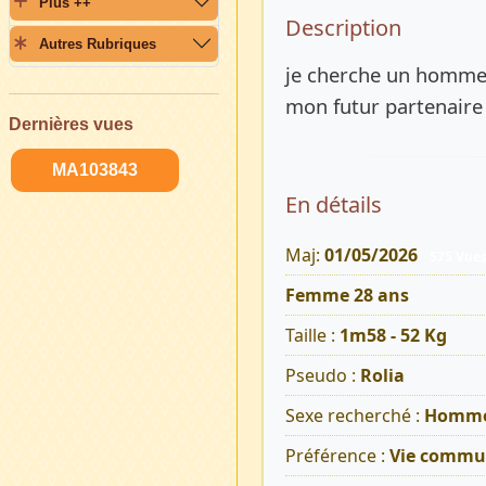
Plus ++
Description 
Description
Autres Rubriques
je cherche un homme 
mon futur partenaire 
Dernières vues
MA103843
En détails
Maj:
01/05/2026
575 Vue
Femme 28 ans
Taille :
1m58 - 52 Kg
Pseudo :
Rolia
Sexe recherché :
Homm
Préférence :
Vie commu