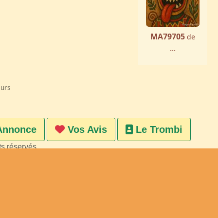
MA79705
de
...
eurs
Annonce
Vos Avis
Le Trombi
ts réservés
on