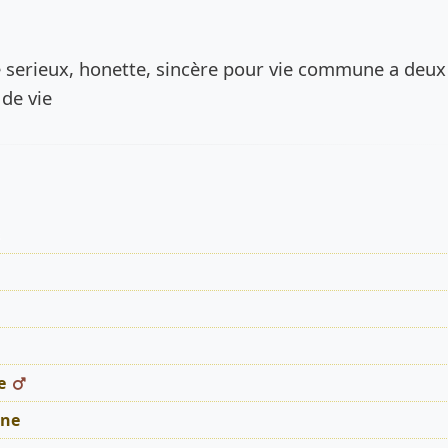
de l’annonce
serieux, honette, sincère pour vie commune a deux
de vie
s
e
ne