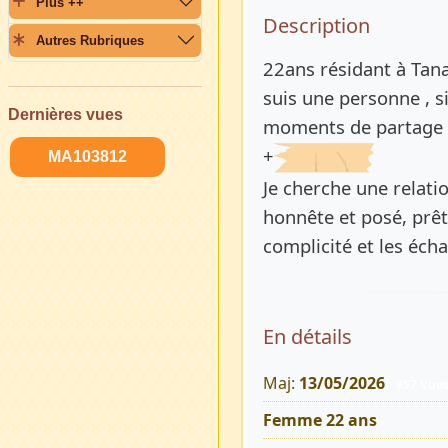
Plus ++
Description 
Description
Autres Rubriques
22ans résidant à Tan
suis une personne , si
Dernières vues
moments de partage 
+
MA103812
Je cherche une relati
honnête et posé, prêt
complicité et les éch
En détails
Maj:
13/05/2026
957 Vue
Femme 22 ans