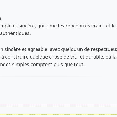
de l’annonce
a
mple et sincère, qui aime les rencontres vraies et le
authentiques.
on sincère et agréable, avec quelqu’un de respectueu
 à construire quelque chose de vrai et durable, où la
anges simples comptent plus que tout.
s