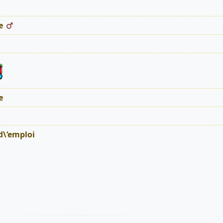
e
e
d\‘emploi