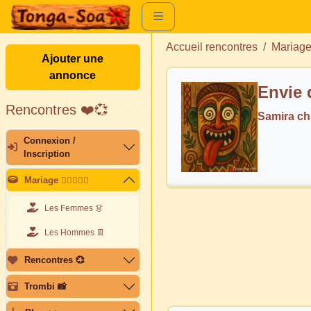
Accueil rencontres
Mariag
Ajouter une
annonce
Envie 
Rencontres ❤️💞
Samira c
Connexion /
Inscription
Mariage 👩🏽‍❤️‍👨🏽
Les Femmes 👗
Les Hommes 👖
Rencontres 💞
Trombi 📸