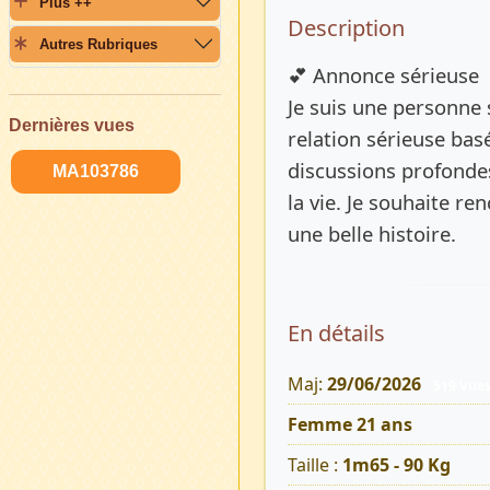
Plus ++
Description 
Description
Autres Rubriques
💕 Annonce sérieuse
Je suis une personne 
Dernières vues
relation sérieuse basé
discussions profonde
MA103786
la vie. Je souhaite r
une belle histoire.
En détails
Maj:
29/06/2026
519 Vue
Femme 21 ans
Taille :
1m65 - 90 Kg