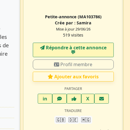
Petite-annonce
(MA103786)
Crée par :
Samira
e
Mise à jour 29/06/26
519 visites
les
s de
Répondre à cette annonce
💬​
uire
Profil membre
Ajouter aux favoris
PARTAGER
LinkedIn
WhatsApp
Facebook
Twitter X
in
X
TRADUIRE
🇬🇧
🇩🇪
🇲🇬