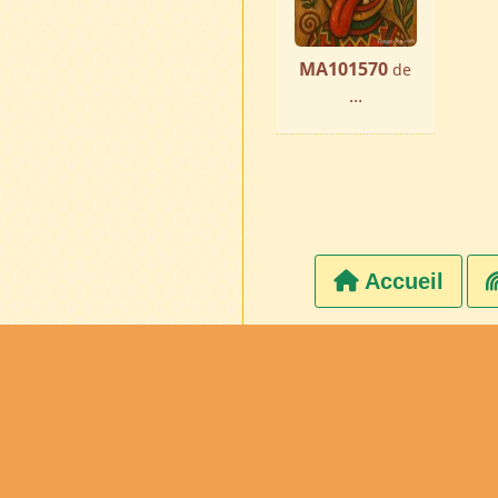
MA101570
de
...
Accueil