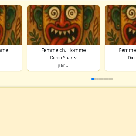
mme
Femme ch. Homme
Femme
Diégo Suarez
Dié
par ...