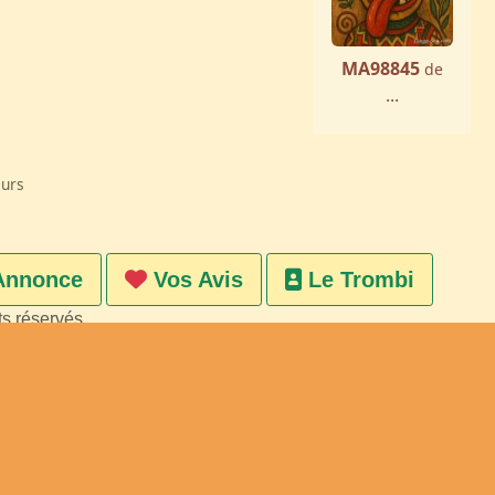
MA98845
de
...
eurs
Annonce
Vos Avis
Le Trombi
ts réservés
on