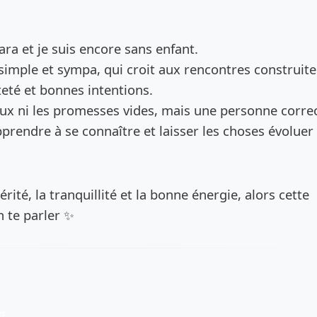
de l’annonce
liara et je suis encore sans enfant.
simple et sympa, qui croit aux rencontres construite
eté et bonnes intentions.
jeux ni les promesses vides, mais une personne correc
pprendre à se connaître et laisser les choses évoluer
érité, la tranquillité et la bonne énergie, alors cette
 te parler ✨
es