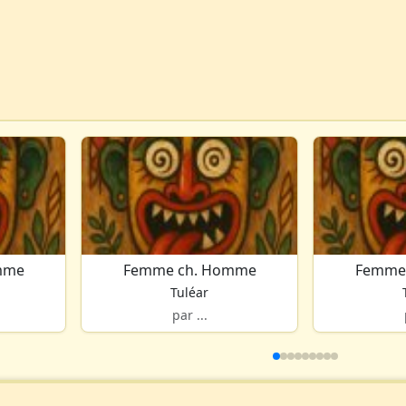
mme
Femme ch. Homme
Femme
Tuléar
par ...