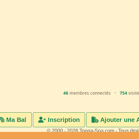
46
membres connectés
•
754
visit
Ma Bal
Inscription
Ajouter une 
© 2000 - 2026 Tonga-Soa.com - Tous droi