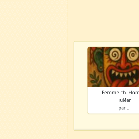
Femme ch. Ho
Tuléar
par ...