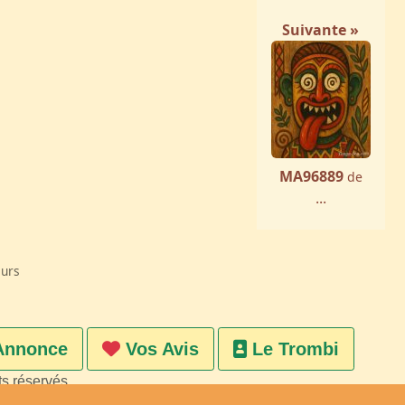
Suivante »
MA96889
de
...
eurs
Annonce
Vos Avis
Le Trombi
ts réservés