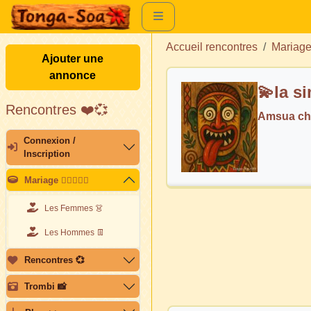
Accueil rencontres
Mariag
Ajouter une
annonce
💫la si
Rencontres ❤️💞
Amsua ch
Connexion /
Inscription
Mariage 👩🏽‍❤️‍👨🏽
Les Femmes 👗
Les Hommes 👖
Rencontres 💞
Trombi 📸