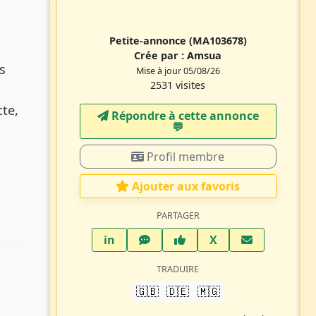
Petite-annonce
(MA103678)
Crée par :
Amsua
s
Mise à jour 05/08/26
2531 visites
te,
Répondre à cette annonce
💬​
Profil membre
Ajouter aux favoris
PARTAGER
LinkedIn
WhatsApp
Facebook
Twitter X
in
X
TRADUIRE
🇬🇧
🇩🇪
🇲🇬