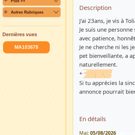
Plus ++
Description 
Description
Autres Rubriques
J'ai 23ans, je vis à To
Je suis une personne 
Dernières vues
avec patience, honnêt
Je ne cherche ni les 
MA103678
pet bienveillante, a a
naturellement.
+
Si tu apprécies la sinc
annonce pourrait bien
En détails
Maj:
05/08/2026
2531 Vu