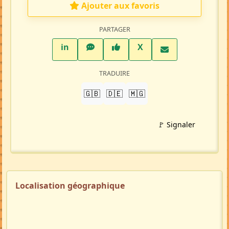
Ajouter aux favoris
PARTAGER
LinkedIn
WhatsApp
Facebook
Twitter X
in
X
TRADUIRE
🇬🇧
🇩🇪
🇲🇬
🚩 Signaler
Localisation géographique