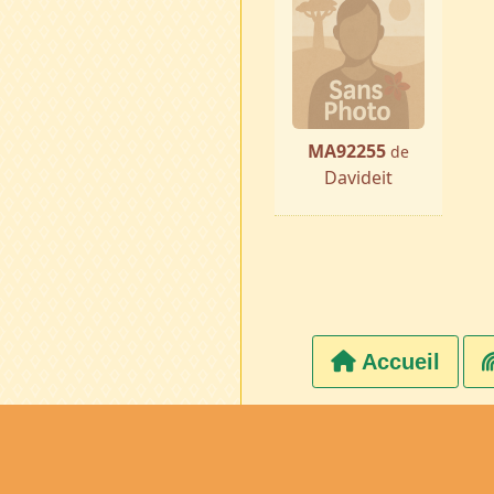
MA92255
de
Davideit
Accueil