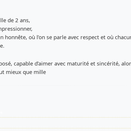
de l’annonce
lle de 2 ans,
mpressionner,
on honnête, où l’on se parle avec respect et où chacun
e.
posé, capable d’aimer avec maturité et sincérité, alo
ut mieux que mille
es