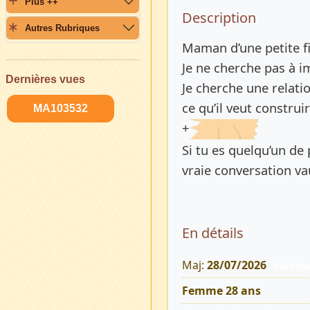
Plus ++
Description 
Description
Autres Rubriques
Maman d’une petite fi
Je ne cherche pas à i
Dernières vues
Je cherche une relati
ce qu’il veut construir
MA103532
+
Si tu es quelqu’un de 
vraie conversation va
En détails
Maj:
28/07/2026
1424 Vu
Femme 28 ans