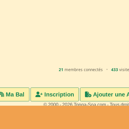
21
membres connectés
•
433
visit
Ma Bal
Inscription
Ajouter une 
© 2000 - 2026 Tonga-Soa.com - Tous droi
Ecrire au site pour toute questi