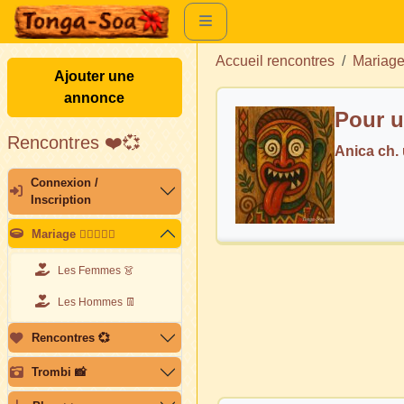
Accueil rencontres
Mariag
Ajouter une
annonce
Pour u
Rencontres ❤️💞
Anica ch
Connexion /
Inscription
Mariage 👩🏽‍❤️‍👨🏽
Les Femmes 👗
Les Hommes 👖
Rencontres 💞
Trombi 📸