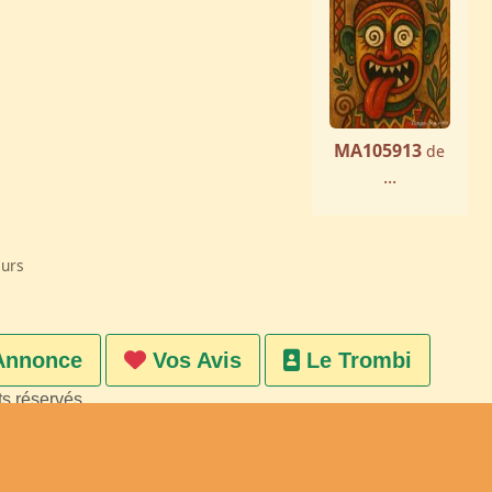
MA105913
de
...
eurs
Annonce
Vos Avis
Le Trombi
ts réservés
on