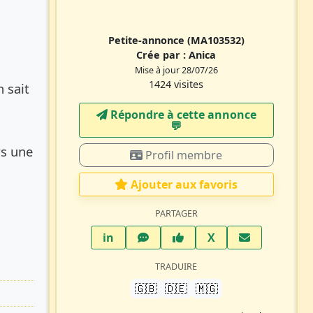
Petite-annonce
(MA103532)
Crée par :
Anica
Mise à jour 28/07/26
1424 visites
 sait
Répondre à cette annonce
💬​
rs une
Profil membre
Ajouter aux favoris
PARTAGER
LinkedIn
WhatsApp
Facebook
Twitter X
in
X
TRADUIRE
🇬🇧
🇩🇪
🇲🇬