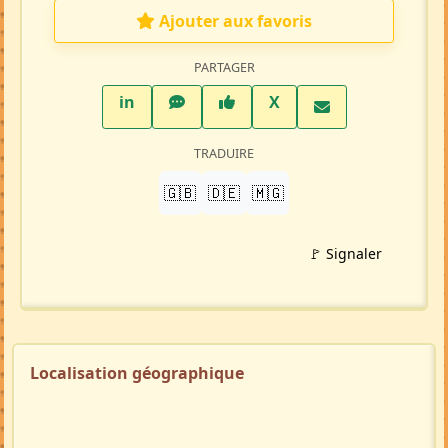
Ajouter aux favoris
PARTAGER
LinkedIn
WhatsApp
Facebook
Twitter X
in
X
TRADUIRE
🇬🇧
🇩🇪
🇲🇬
🚩 Signaler
Localisation géographique