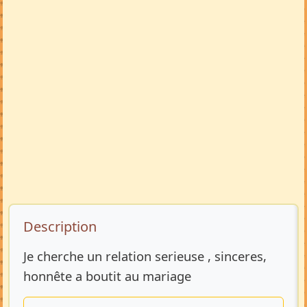
Description de l’annonce
Description
Je cherche un relation serieuse , sinceres,
honnête a boutit au mariage