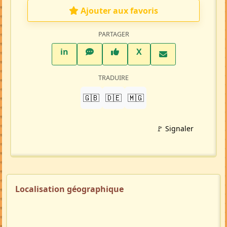
Ajouter aux favoris
PARTAGER
LinkedIn
WhatsApp
Facebook
Twitter X
in
X
TRADUIRE
🇬🇧
🇩🇪
🇲🇬
🚩 Signaler
Localisation géographique