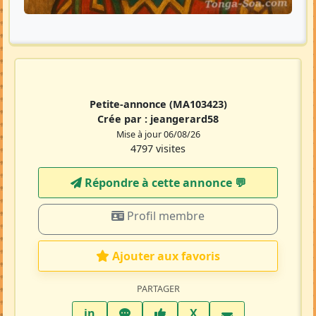
Petite-annonce
(MA103423)
Crée par :
jeangerard58
Mise à jour 06/08/26
4797 visites
Répondre à cette annonce 💬​
Profil membre
Ajouter aux favoris
PARTAGER
LinkedIn
WhatsApp
Facebook
Twitter X
in
X