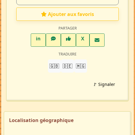
Ajouter aux favoris
PARTAGER
LinkedIn
WhatsApp
Facebook
Twitter X
in
X
TRADUIRE
🇬🇧
🇩🇪
🇲🇬
🚩 Signaler
Localisation géographique