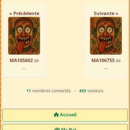
Tamatave
par ...
« Précédente
Suivante »
MA105602
MA106755
de
de
...
...
11
membres connectés
•
455
visiteurs