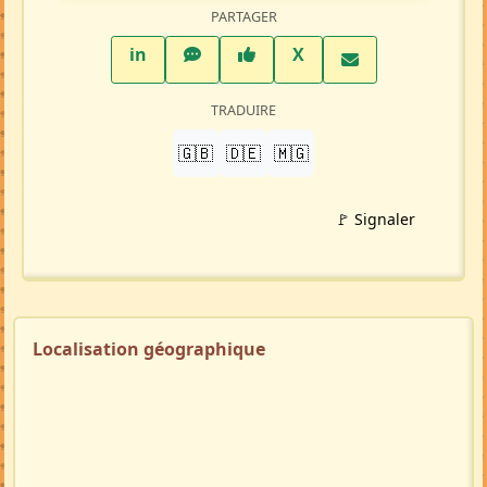
Profil membre
Ajouter aux favoris
PARTAGER
LinkedIn
WhatsApp
Facebook
Twitter X
in
X
TRADUIRE
🇬🇧
🇩🇪
🇲🇬
🚩 Signaler