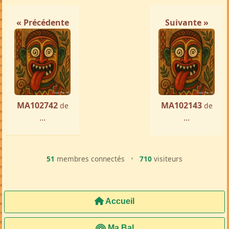
« Précédente
Suivante »
MA102742
MA102143
de
de
...
...
51
membres connectés
•
710
visiteurs
Accueil
Ma Bal