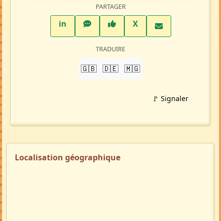
PARTAGER
LinkedIn
WhatsApp
Facebook
Twitter X
in
X
TRADUIRE
🇬🇧
🇩🇪
🇲🇬
🚩 Signaler
Localisation géographique