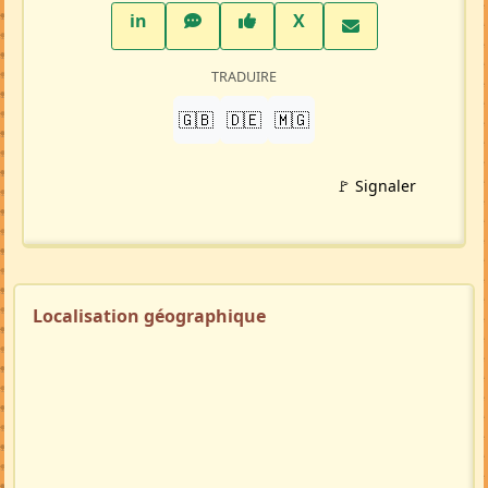
Petite-annonce
(MA103168)
Crée par :
Angela
Mise à jour 12/07/26
824 visites
Répondre à cette annonce 💬​
Profil membre
Ajouter aux favoris
PARTAGER
LinkedIn
WhatsApp
Facebook
Twitter X
in
X