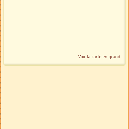
TRADUIRE
🇬🇧
🇩🇪
🇲🇬
🚩 Signaler
Localisation géographique