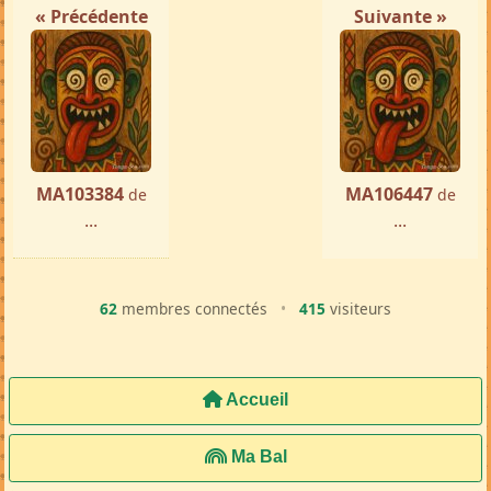
Femme ch. Homme
Tamatave
par ...
« Précédente
Suivante »