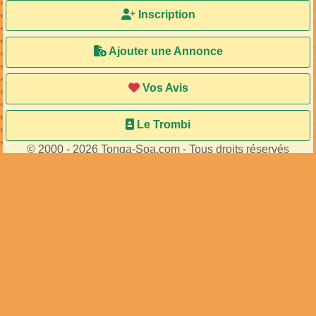
MA103384
MA106447
de
de
...
...
62
membres connectés
•
415
visiteurs
Accueil
Ma Bal
Inscription