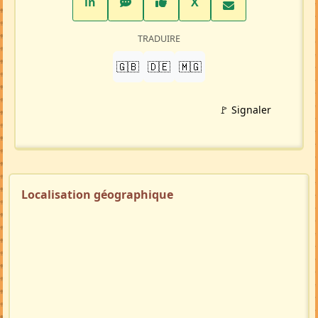
LinkedIn
WhatsApp
Facebook
Twitter X
in
X
TRADUIRE
🇬🇧
🇩🇪
🇲🇬
🚩 Signaler
Localisation géographique