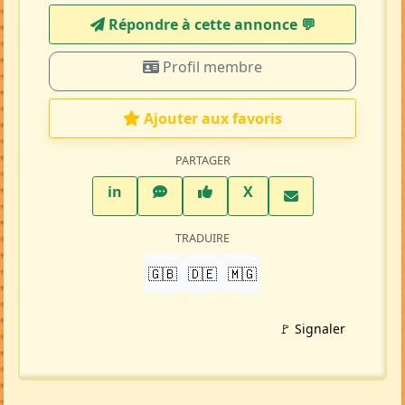
Répondre à cette annonce 💬​
Profil membre
Ajouter aux favoris
PARTAGER
LinkedIn
WhatsApp
Facebook
Twitter X
in
X
TRADUIRE
🇬🇧
🇩🇪
🇲🇬
🚩 Signaler