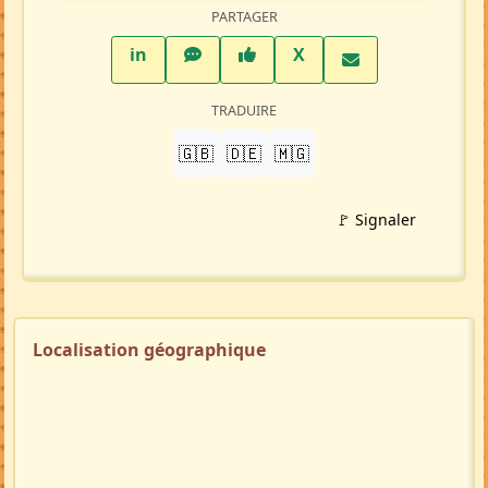
PARTAGER
LinkedIn
WhatsApp
Facebook
Twitter X
in
X
TRADUIRE
🇬🇧
🇩🇪
🇲🇬
🚩 Signaler
Localisation géographique