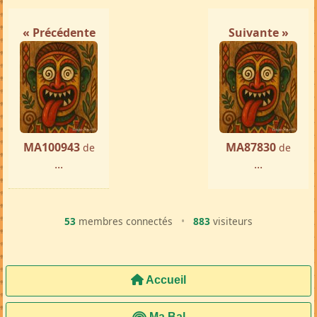
« Précédente
Suivante »
MA100943
MA87830
de
de
...
...
53
membres connectés
•
883
visiteurs
Accueil
Ma Bal