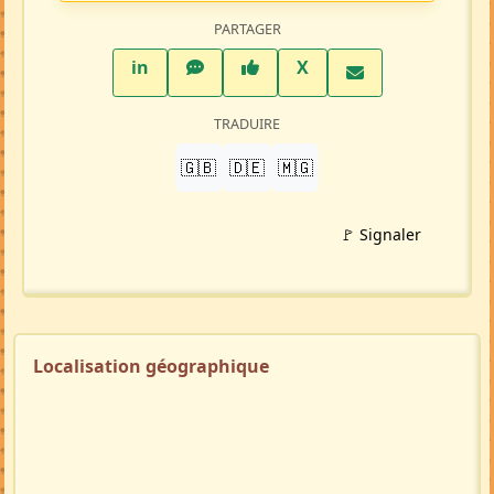
PARTAGER
LinkedIn
WhatsApp
Facebook
Twitter X
in
X
TRADUIRE
🇬🇧
🇩🇪
🇲🇬
🚩 Signaler
Localisation géographique