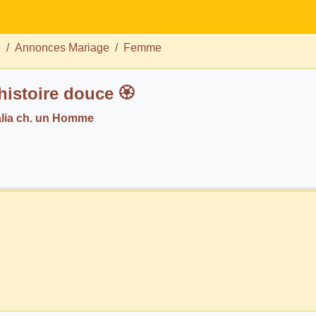
e
Annonces Mariage
Femme
histoire douce 🏵️
ia ch. un Homme