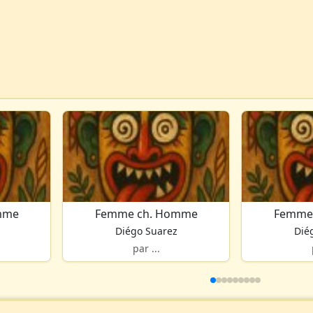
mme
Femme ch. Homme
Femme
Diégo Suarez
Dié
par ...