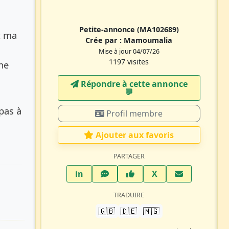
Petite-annonce
(MA102689)
t ma
Crée par :
Mamoumalia
Mise à jour 04/07/26
1197 visites
ne
Répondre à cette annonce
💬​
pas à
Profil membre
Ajouter aux favoris
PARTAGER
LinkedIn
WhatsApp
Facebook
Twitter X
in
X
TRADUIRE
🇬🇧
🇩🇪
🇲🇬