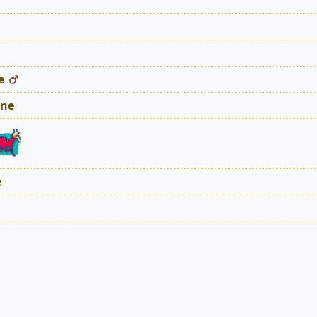
e
ne
e