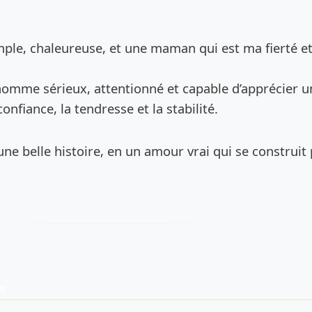
de l’annonce
mple, chaleureuse, et une maman qui est ma fierté e
 homme sérieux, attentionné et capable d’apprécier u
onfiance, la tendresse et la stabilité.
une belle histoire, en un amour vrai qui se construit 
es