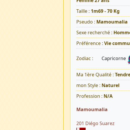
Femme 27 ans
Taille :
1m69 - 70 Kg
Pseudo :
Mamoumalia
Sexe recherché :
Homm
Préférence :
Vie commu
Capricorne
Zodiac :
Ma 1ère Qualité :
Tendr
mon Style :
Naturel
Profession :
N/A
Mamoumalia
201 Diégo Suarez