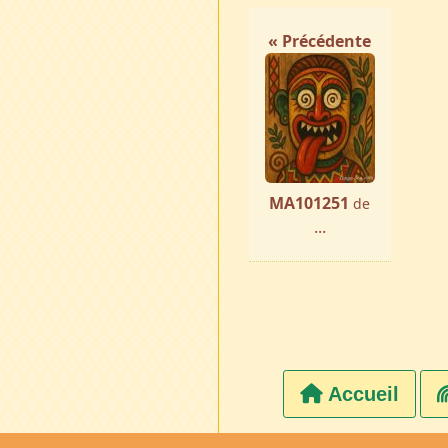
« Précédente
MA101251
de
...
Accueil