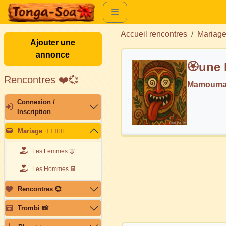
Accueil rencontres
Mariag
Ajouter une
annonce
🏵️une 
Rencontres ❤️💞
Mamoumal
Connexion /
Inscription
Mariage 👩🏽‍❤️‍👨🏽
Les Femmes 👗
Les Hommes 👖
Rencontres 💞
Trombi 📸