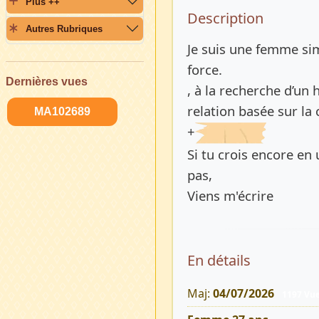
Plus ++
Description 
Description
Autres Rubriques
Je suis une femme si
force.
Dernières vues
, à la recherche d’un
relation basée sur la c
MA102689
+
Si tu crois encore en 
pas,
Viens m'écrire
En détails
Maj:
04/07/2026
1197 Vu