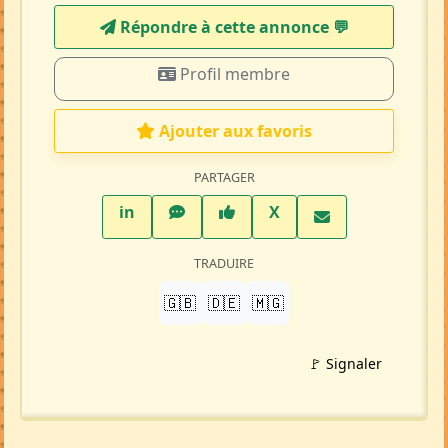
Répondre à cette annonce 💬​
Profil membre
Ajouter aux favoris
PARTAGER
LinkedIn
WhatsApp
Facebook
Twitter X
in
X
TRADUIRE
🇬🇧
🇩🇪
🇲🇬
🚩 Signaler