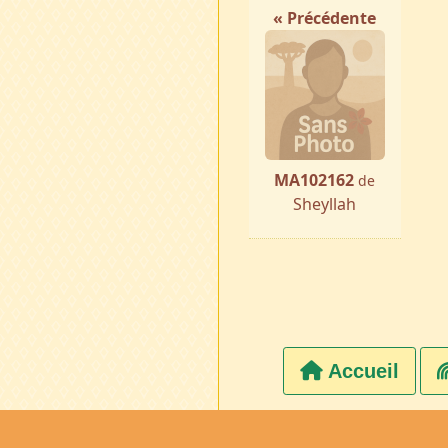
« Précédente
MA102162
de
Sheyllah
Accueil