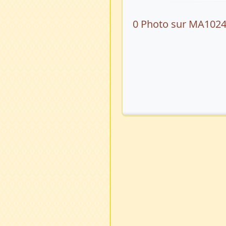
0 Photo sur MA102