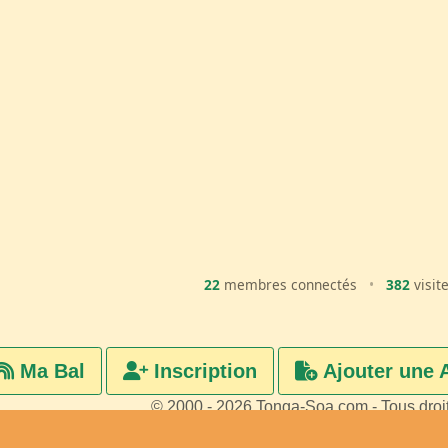
22
membres connectés
•
382
visit
Ma Bal
Inscription
Ajouter une 
© 2000 - 2026 Tonga-Soa.com - Tous droi