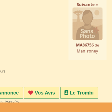
Suivante »
MA86756
de
Man_roney
eurs
Annonce
Vos Avis
Le Trombi
ts réservés