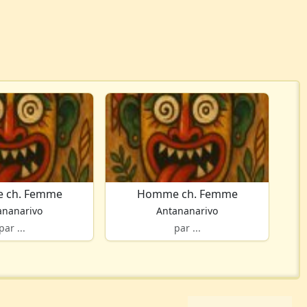
 ch. Femme
Homme ch. Femme
ananarivo
Antananarivo
par ...
par ...