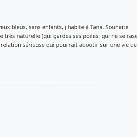
de l’annonce
eux bleus, sans enfants, j'habite à Tana. Souhaite
trés naturelle (qui gardes ses poiles, qui ne se rase
 relation sérieuse qui pourrait aboutir sur une vie de
.
s