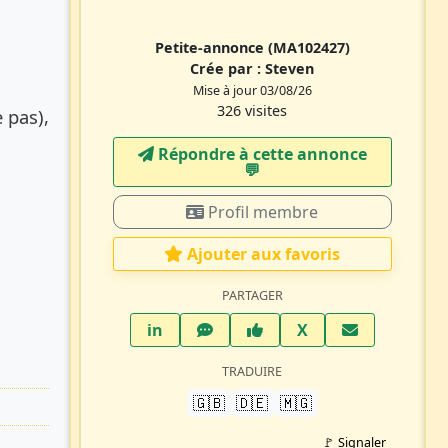
Petite-annonce
(MA102427)
Crée par :
Steven
Mise à jour 03/08/26
326 visites
 pas),
Répondre à cette annonce
💬​
Profil membre
Ajouter aux favoris
PARTAGER
LinkedIn
WhatsApp
Facebook
Twitter X
in
X
TRADUIRE
🇬🇧
🇩🇪
🇲🇬
🚩 Signaler