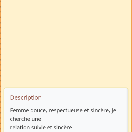
Description de l’annonce
Description
Femme douce, respectueuse et sincère, je
cherche une
relation suivie et sincère