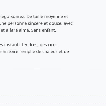
de l’annonce
à Diego Suarez. De taille moyenne et
 une personne sincère et douce, avec
et à être aimé. Sans enfant,
s instants tendres, des rires
e histoire remplie de chaleur et de
s