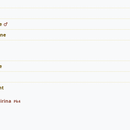
e
ne
e
nt
nirina
Pk4