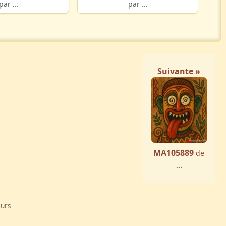
par ...
par ...
Suivante »
MA105889
de
...
eurs