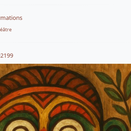
rmations
héâtre
02199