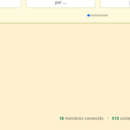
par ...
18
membres connectés
•
515
visit