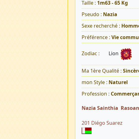
Taille :
1m63 - 65 Kg
Pseudo :
Nazia
Sexe recherché :
Homm
Préférence :
Vie commu
Lion
Zodiac :
Ma 1ère Qualité :
Sincèr
mon Style :
Naturel
Profession :
Commerça
Nazia Sainthia Rasoa
201 Diégo Suarez