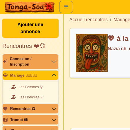
Accueil rencontres
Mariag
Ajouter une
annonce
💖 à l
Rencontres ❤️💞
Nazia ch
Connexion /
Inscription
Mariage 👩🏽‍❤️‍👨🏽
Les Femmes 👗
Les Hommes 👖
Rencontres 💞
Trombi 📸