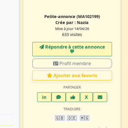
Petite-annonce
(MA102199)
Crée par :
Nazia
Mise à jour 14/04/26
633 visites
Répondre à cette annonce
💬​
Profil membre
Ajouter aux favoris
PARTAGER
LinkedIn
WhatsApp
Facebook
Twitter X
in
X
TRADUIRE
🇬🇧
🇩🇪
🇲🇬