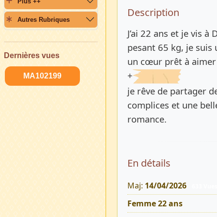
Plus ++
Description 
Description
Autres Rubriques
J’ai 22 ans et je vis 
pesant 65 kg, je suis
Dernières vues
un cœur prêt à aimer 
+
MA102199
je rêve de partager de
complices et une bell
romance.
En détails
Maj:
14/04/2026
633 Vue
Femme 22 ans